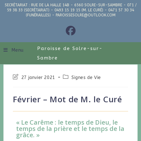
SECRÉTARIAT : RUE DE LA HALLE 14B - 6560 SOLRE-SUR-SAMBRE - 071 /
59 38 33 (SECRÉTARIAT) - 0493 15 19 15 (M. LE CURÉ) - 0471 57 30 34
(FUNÉRAILLES) - PAROISSESOLRE@OUTLOOK.COM
Paroisse de Solre-sur-
Menu
Sambre
27 janvier 2021
Signes de Vie
Février – Mot de M. le Curé
« Le Carême : le temps de Dieu, le
temps de la prière et le temps de la
grâce. »