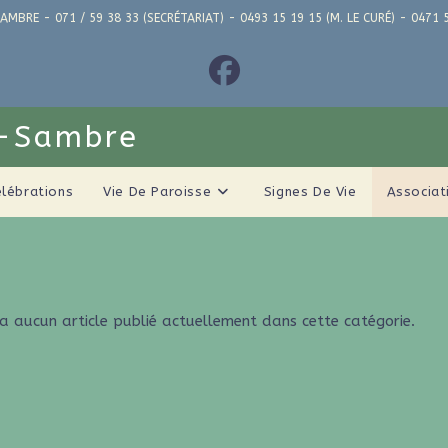
AMBRE - 071 / 59 38 33 (SECRÉTARIAT) - 0493 15 19 15 (M. LE CURÉ) - 04
r-Sambre
élébrations
Vie De Paroisse
Signes De Vie
Associat
y a aucun article publié actuellement dans cette catégorie.