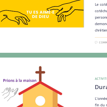
Le caté
catéch
person
demande
chrétie
COMM
ACTIVIT
Dur
L’anné
fin du 