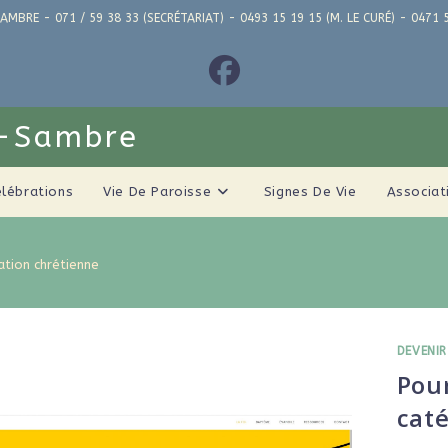
AMBRE - 071 / 59 38 33 (SECRÉTARIAT) - 0493 15 19 15 (M. LE CURÉ) - 04
r-Sambre
élébrations
Vie De Paroisse
Signes De Vie
Associat
iation chrétienne
DEVENIR
Pour
cat