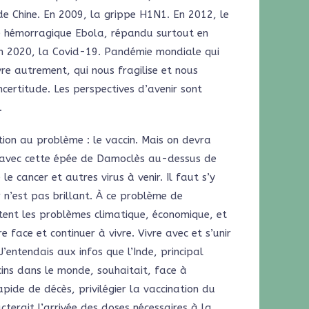
de Chine. En 2009, la grippe H1N1. En 2012, le
e hémorragique Ebola, répandu surtout en
 en 2020, la Covid-19. Pandémie mondiale qui
re autrement, qui nous fragilise et nous
ncertitude. Les perspectives d’avenir sont
.
ion au problème : le vaccin. Mais on devra
e avec cette épée de Damoclès au-dessus de
e cancer et autres virus à venir. Il faut s’y
r n’est pas brillant. À ce problème de
tent les problèmes climatique, économique, et
ire face et continuer à vivre. Vivre avec et s’unir
J’entendais aux infos que l’Inde, principal
ins dans le monde, souhaitait, face à
pide de décès, privilégier la vaccination du
cterait l’arrivée des doses nécessaires à la