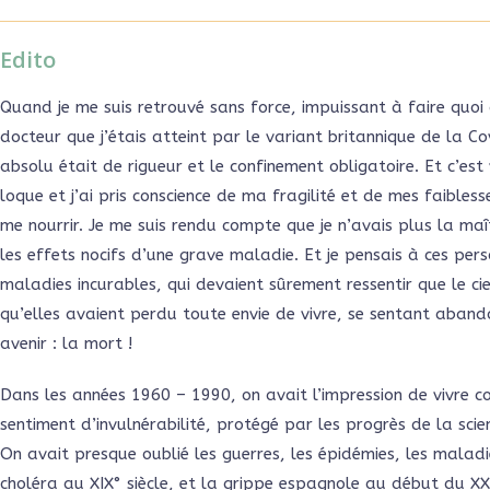
Edito
Quand je me suis retrouvé sans force, impuissant à faire quoi q
docteur que j’étais atteint par le variant britannique de la C
absolu était de rigueur et le confinement obligatoire. Et c’est
loque et j’ai pris conscience de ma fragilité et de mes faible
me nourrir. Je me suis rendu compte que je n’avais plus la maît
les effets nocifs d’une grave maladie. Et je pensais à ces per
maladies incurables, qui devaient sûrement ressentir que le ci
qu’elles avaient perdu toute envie de vivre, se sentant aband
avenir : la mort !
Dans les années 1960 – 1990, on avait l’impression de vivre 
sentiment d’invulnérabilité, protégé par les progrès de la sci
On avait presque oublié les guerres, les épidémies, les malad
choléra au XIX° siècle, et la grippe espagnole au début du XX° s