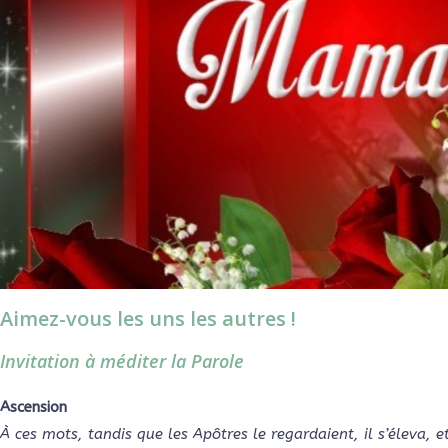
Aimez-vous les uns les autres !
Invitation à méditer la Parole
Ascension
À ces mots, tandis que les Apôtres le regardaient, il s’éleva, e