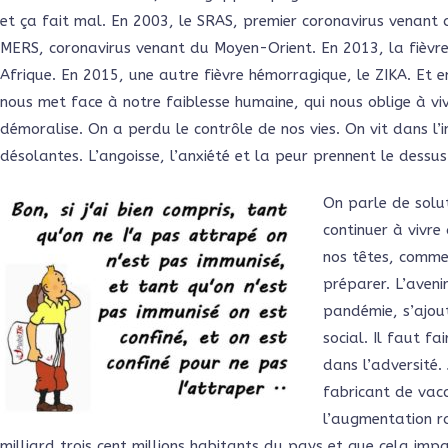
et ça fait mal. En 2003, le SRAS, premier coronavirus venant 
MERS, coronavirus venant du Moyen-Orient. En 2013, la fièvr
Afrique. En 2015, une autre fièvre hémorragique, le ZIKA. Et
nous met face à notre faiblesse humaine, qui nous oblige à viv
démoralise. On a perdu le contrôle de nos vies. On vit dans l’i
désolantes. L’angoisse, l’anxiété et la peur prennent le dessus
On parle de solut
continuer à vivr
nos têtes, comme l
préparer. L’aveni
pandémie, s’ajou
social. Il faut fa
dans l’adversité. 
fabricant de vacc
l’augmentation ra
milliard trois cent millions habitants du pays et que cela impa