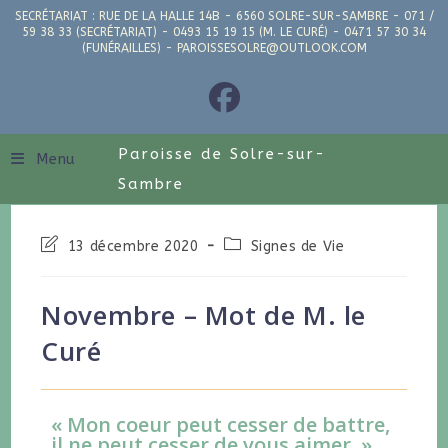
SECRÉTARIAT : RUE DE LA HALLE 14B - 6560 SOLRE-SUR-SAMBRE - 071 /
59 38 33 (SECRÉTARIAT) - 0493 15 19 15 (M. LE CURÉ) - 0471 57 30 34
(FUNÉRAILLES) - PAROISSESOLRE@OUTLOOK.COM
Paroisse de Solre-sur-
Menu
Sambre
13 décembre 2020
Signes de Vie
Novembre – Mot de M. le
Curé
« Mon coeur peut cesser de battre,
il ne peut cesser de vous aimer. »