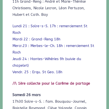
11h Grand-Reng : André et Marie-Thérèse
Christiaens, Nicole Lecron, Léon Pertuzon,
Hubert et Cath. Bay
Lundi 21 : Solre-s-S. 17h : remerciement St
Roch
Mardi 22 : Grand-Reng 18h
Mercr.23 : Merbes-le-Ch. 18h : remerciement St
Roch
Jeudi 24 : Hantes-Wihéries 9h (suivie du
chapelet)
Vendr. 25 : Erqu. St Geo. 18h
/!\ 1ère collecte pour le Carême de partage
Samedi 26 mars
17h30 Solre-s-S. : fam. Bouquau-Journel,
Boistelle Raymond, Clève Yolande, Coppin