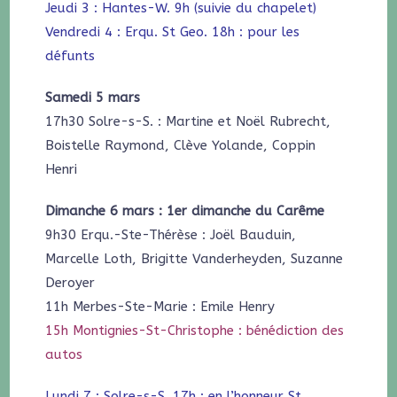
Jeudi 3 : Hantes-W. 9h (suivie du chapelet)
Vendredi 4 : Erqu. St Geo. 18h : pour les
défunts
Samedi 5 mars
17h30 Solre-s-S. : Martine et Noël Rubrecht,
Boistelle Raymond, Clève Yolande, Coppin
Henri
Dimanche 6 mars : 1er dimanche du Carême
9h30 Erqu.-Ste-Thérèse : Joël Bauduin,
Marcelle Loth, Brigitte Vanderheyden, Suzanne
Deroyer
11h Merbes-Ste-Marie : Emile Henry
15h Montignies-St-Christophe : bénédiction des
autos
Lundi 7 : Solre-s-S. 17h : en l’honneur St