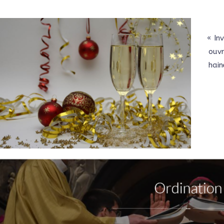
« In
ouvr
hain