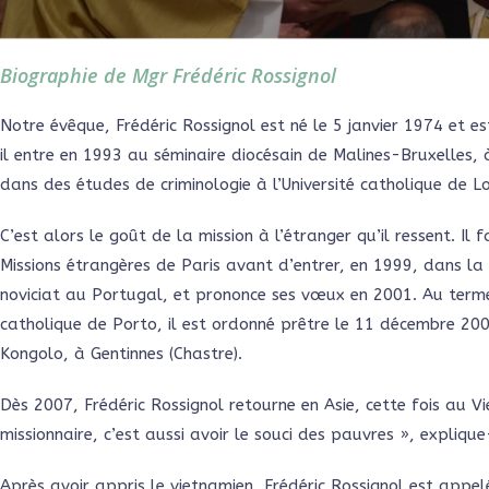
Biographie de Mgr Frédéric Rossignol
Notre évêque, Frédéric Rossignol est né le 5 janvier 1974 et est
il entre en 1993 au séminaire diocésain de Malines-Bruxelles, à
dans des études de criminologie à l’Université catholique de 
C’est alors le goût de la mission à l’étranger qu’il ressent. Il
Missions étrangères de Paris avant d’entrer, en 1999, dans la 
noviciat au Portugal, et prononce ses vœux en 2001. Au terme
catholique de Porto, il est ordonné prêtre le 11 décembre 20
Kongolo, à Gentinnes (Chastre).
Dès 2007, Frédéric Rossignol retourne en Asie, cette fois au
missionnaire, c’est aussi avoir le souci des pauvres », explique-
Après avoir appris le vietnamien, Frédéric Rossignol est appel