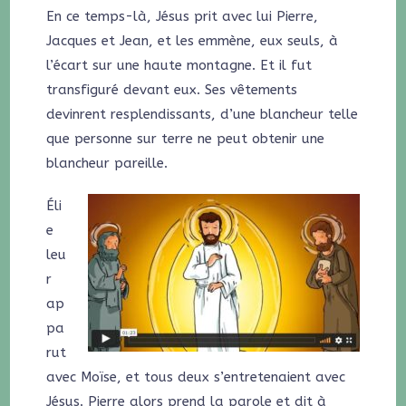
En ce temps-là, Jésus prit avec lui Pierre,
Jacques et Jean, et les emmène, eux seuls, à
l’écart sur une haute montagne. Et il fut
transfiguré devant eux. Ses vêtements
devinrent resplendissants, d’une blancheur telle
que personne sur terre ne peut obtenir une
blancheur pareille.
Éli
e
leu
r
ap
pa
rut
avec Moïse, et tous deux s’entretenaient avec
Jésus. Pierre alors prend la parole et dit à