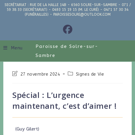
SECRÉTARIAT : RUE DE LA HALLE 14B - 6560 SOLRE-SUR-SAMBRE - 071 /
59 38 33 (SECRÉTARIAT) - 0493 15 19 15 (M. LE CURÉ) - 0471 57 30 34
(FUNÉRAILLES) - PAROISSESOLRE@OUTLOOK.COM
Paroisse de Solre-sur-
Menu
Sambre
27 novembre 2024
Signes de Vie
Spécial : L’urgence
maintenant, c’est d’aimer !
(Guy Gilert)