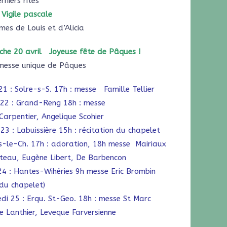
rniers rites
Vigile pascale
es de Louis et d’Alicia
che 20 avril Joyeuse fête de Pâques !
esse unique de Pâques
21 : Solre-s-S. 17h : messe Famille Tellier
 22 : Grand-Reng 18h : messe
Carpentier, Angelique Scohier
 23 : Labuissière 15h : récitation du chapelet
-le-Ch. 17h : adoration, 18h messe Mairiaux
teau, Eugène Libert, De Barbencon
24 : Hantes-Wihéries 9h messe Eric Brombin
 du chapelet)
di 25 : Erqu. St-Geo. 18h : messe St Marc
e Lanthier, Leveque Farversienne