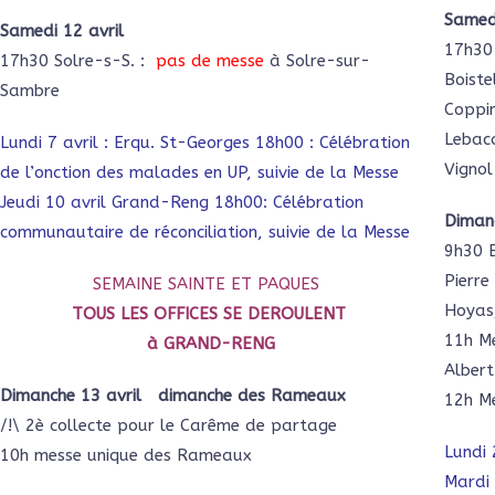
Samedi
Samedi 12 avril
17h30 
17h30 Solre-s-S. :
pas de messe
à Solre-sur-
Boiste
Sambre
Coppin
Lebacq
Lundi 7 avril : Erqu. St-Georges 18h00 : Célébration
Vigno
de l’onction des malades en UP, suivie de la Messe
Jeudi 10 avril Grand-Reng 18h00: Célébration
Diman
communautaire de réconciliation, suivie de la Messe
9h30 
Pierre
SEMAINE SAINTE ET PAQUES
Hoyas,
TOUS LES OFFICES SE DEROULENT
11h M
à GRAND-RENG
Albert
Dimanche 13 avril dimanche des Rameaux
12h M
/!\ 2è collecte pour le Carême de partage
Lundi 
10h messe unique des Rameaux
Mardi