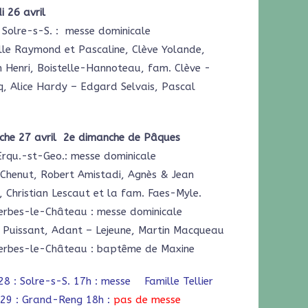
 26 avril
Solre-s-S. : messe dominicale
lle Raymond et Pascaline, Clève Yolande,
 Henri, Boistelle-Hannoteau, fam. Clève -
, Alice Hardy – Edgard Selvais, Pascal
l
che 27 avril 2e dimanche de Pâques
Erqu.-st-Geo.: messe dominicale
 Chenut, Robert Amistadi, Agnès & Jean
 Christian Lescaut et la fam. Faes-Myle.
erbes-le-Château : messe dominicale
 Puissant, Adant – Lejeune, Martin Macqueau
erbes-le-Château : baptême de Maxine
28 : Solre-s-S. 17h : messe Famille Tellier
 29 : Grand-Reng 18h :
pas de messe