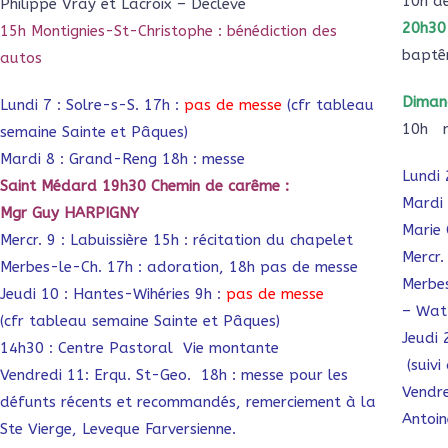
10h de
Philippe Vray et Lacroix – Decleve
20h30 
15h Montignies-St-Christophe : bénédiction des
baptêm
autos
Diman
Lundi 7 : Solre-s-S. 17h :
pas de messe
(cfr tableau
10h m
semaine Sainte et Pâques)
Mardi 8 : Grand-Reng 18h : messe
Lundi 
Saint Médard 19h30 Chemin de carême :
Mardi
Mgr Guy HARPIGNY
Marie 
Mercr. 9 : Labuissière 15h : récitation du chapelet
Mercr.
Merbes-le-Ch. 17h : adoration, 18h pas de messe
Merbes
Jeudi 10 : Hantes-Wihéries 9h :
pas de messe
– Wat
(cfr tableau semaine Sainte et Pâques)
Jeudi 
14h30 : Centre Pastoral Vie montante
(suivi
Vendredi 11: Erqu. St-Geo. 18h : messe pour les
Vendre
défunts récents et recommandés, remerciement à la
Antoin
Ste Vierge, Leveque Farversienne.