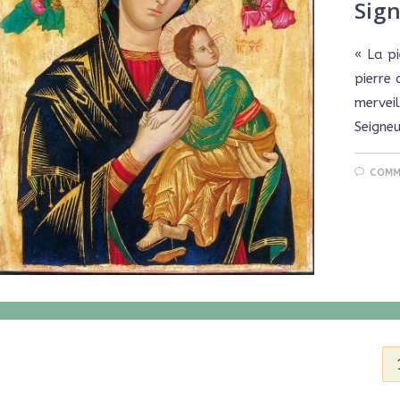
Sign
« La pi
pierre 
merveil
Seigneu
COMM