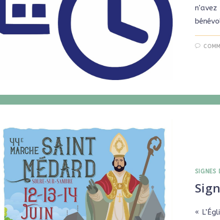
n'avez
bénévo
COMM
SIGNES 
Sign
« L’Égl