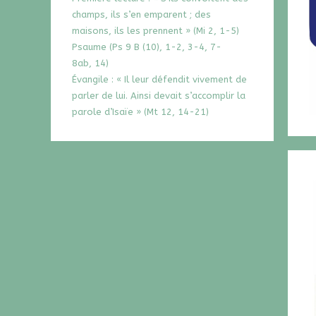
champs, ils s’en emparent ; des
maisons, ils les prennent » (Mi 2, 1-5)
Psaume (Ps 9 B (10), 1-2, 3-4, 7-
8ab, 14)
Évangile : « Il leur défendit vivement de
parler de lui. Ainsi devait s’accomplir la
parole d’Isaïe » (Mt 12, 14-21)