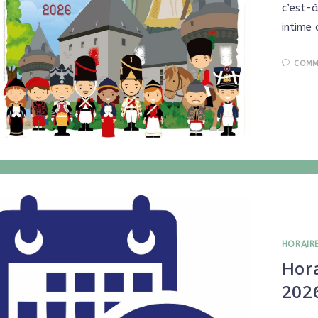
c’est-à
intime 
COMM
HORAIR
Hora
202