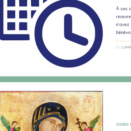
À vos 
recevre
n'avez
bénévo
COMM
SIGNES 