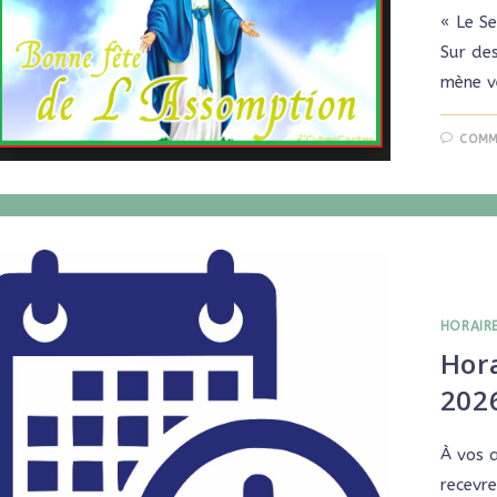
« Le Se
Sur des
mène v
COMM
HORAIR
Hora
202
À vos 
recevre