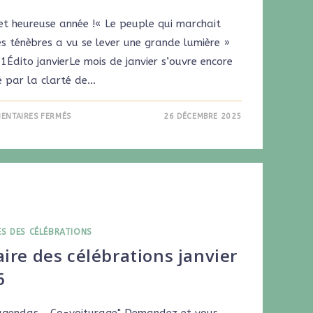
et heureuse année !« Le peuple qui marchait
s ténèbres a vu se lever une grande lumière »
,1Édito janvierLe mois de janvier s’ouvre encore
é par la clarté de…
ENTAIRES FERMÉS
26 DÉCEMBRE 2025
ES DES CÉLÉBRATIONS
ire des célébrations janvier
6
agendas... Co-voiturage" Demandez et vous