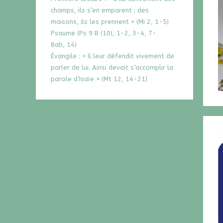
champs, ils s’en emparent ; des
maisons, ils les prennent » (Mi 2, 1-5)
Psaume (Ps 9 B (10), 1-2, 3-4, 7-
8ab, 14)
Évangile : « Il leur défendit vivement de
parler de lui. Ainsi devait s’accomplir la
parole d’Isaïe » (Mt 12, 14-21)