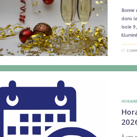
Bonne 
dans le
Isaïe 9
illumin
COMM
HORAIR
Hora
202
À vos 