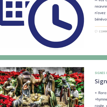
recevre
n'avez
bénévo
COMM
SIGNES 
Sig
« Rora
»hymne
rosée, 