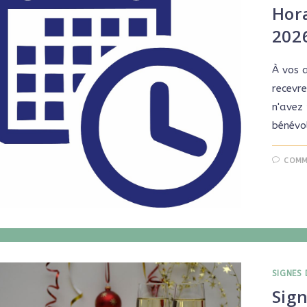
Hora
202
À vos 
recevre
n'avez
bénévo
COMM
SIGNES 
Sign