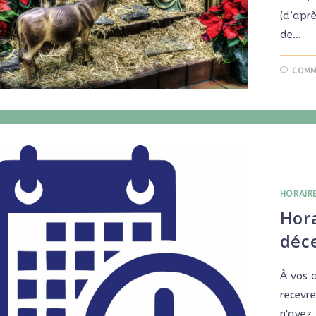
(d’apr
de…
COMM
HORAIR
Hora
déc
À vos 
recevre
n'avez