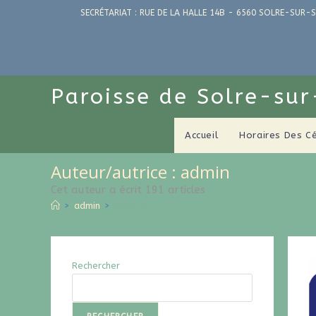
SECRÉTARIAT : RUE DE LA HALLE 14B - 6560 SOLRE-SUR-S
Paroisse de Solre-su
Accueil
Horaires Des C
Auteur/autrice :
admin
Cet auteur a écrit 191 articles
>
admin
>
Page 3
Rechercher