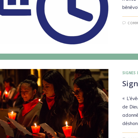
bénévo
COMM
SIGNES 
Sig
« L’év
de Dieu
adonné 
déshon