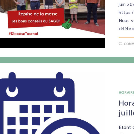
juin 2
https:
Nous vo
célébra
COMM
HORAIR
Hora
juil
Étant 