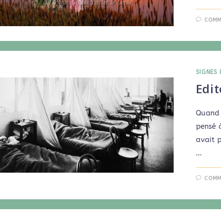
COMM
SIGNES 
Edit
Quand j
pensé à
avait p
…
COMM