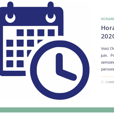
HORAIR
Hora
202
Voici l
juin. P
semaine
person
COMM